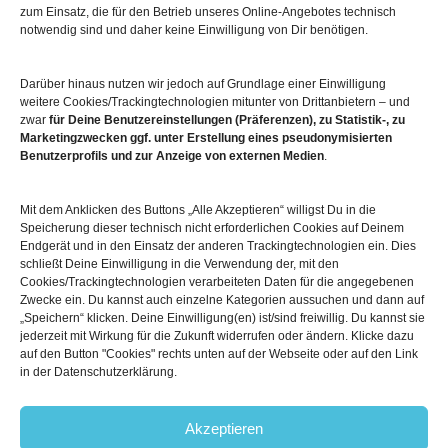
zum Einsatz, die für den Betrieb unseres Online-Angebotes technisch
notwendig sind und daher keine Einwilligung von Dir benötigen.
Mehr über die Boulderwelt
Darüber hinaus nutzen wir jedoch auf Grundlage einer Einwilligung

Unsere Hallen im Überblick
weitere Cookies/Trackingtechnologien mitunter von Drittanbietern – und
zwar
für Deine Benutzereinstellungen (Präferenzen), zu Statistik-, zu
Marketingzwecken ggf. unter Erstellung eines pseudonymisierten
Benutzerprofils und zur Anzeige von externen Medien
.
Mit dem Anklicken des Buttons „Alle Akzeptieren“ willigst Du in die
Speicherung dieser technisch nicht erforderlichen Cookies auf Deinem
Endgerät und in den Einsatz der anderen Trackingtechnologien ein. Dies
schließt Deine Einwilligung in die Verwendung der, mit den
Cookies/Trackingtechnologien verarbeiteten Daten für die angegebenen
© 2026
Boulderwelt
Zwecke ein. Du kannst auch einzelne Kategorien aussuchen und dann auf
Benutzungsordnung
„Speichern“ klicken. Deine Einwilligung(en) ist/sind freiwillig. Du kannst sie
Datenschutzerklärung
jederzeit mit Wirkung für die Zukunft widerrufen oder ändern. Klicke dazu
Widerrufsbelehrung
auf den Button "Cookies" rechts unten auf der Webseite oder auf den Link
in der Datenschutzerklärung.
Impressum
AGB
Akzeptieren



Follow us: