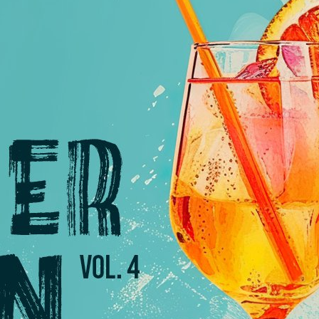
KENTAGE
ile!
use langweilen? Die Kids haben mehr Ferien als Ihr
annende Welt des Boulderns entdecken und erleben
 in den
Ferien
und an
Feier- und Brückentage
ein aktives
gung und Spaß zu bieten.