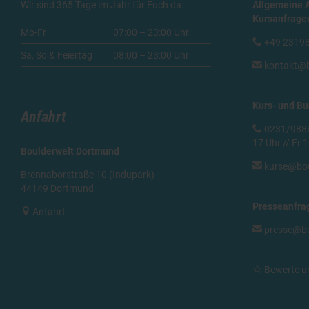
Wir sind 365 Tage im Jahr für Euch da:
Allgemeine 
Kursanfrage
Mo-Fr
07:00 – 23:00 Uhr

+49 2319
Sa, So & Feiertag
08:00 – 23:00 Uhr

kontakt@b
Kurs- und B
Anfahrt

0231/98887
17 Uhr // Fr 
Boulderwelt Dortmund

kurse@bou
Brennaborstraße 10 (Indupark)
44149 Dortmund
Presseanfra

Anfahrt

presse@bo

Bewerte u