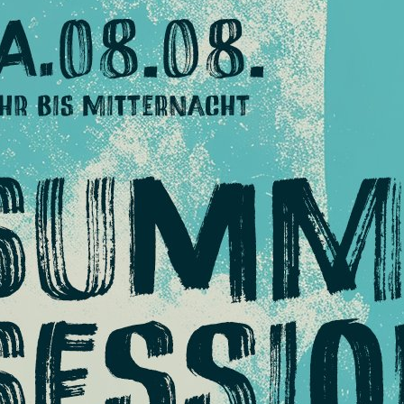
M
e
h
r
t
a
g
e
s
k
u
r
s
e
RPROGRAMM FÜR FERIEN, FEIER- UND BRÜC
 Ein- und Mehrtageskursen gegen die Langewe
r Tür und Ihr wollt nicht, dass sich Eure Kids die ganze Zeit zu Ha
boulderkursen an, damit sie gemeinsam mit anderen Kindern die sp
 haben und etwas Neues
Ziel ist es, Deinem Kind
Programm mit viel Bewe