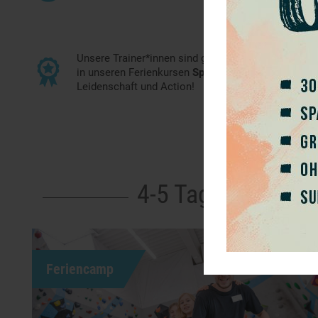
Unsere Trainer*innen sind gezielt durch die Boulder
in unseren Ferienkursen
Spiel, Spaß und Sport
mit e
Leidenschaft und Action!
4-5 Tage
Feriencamp