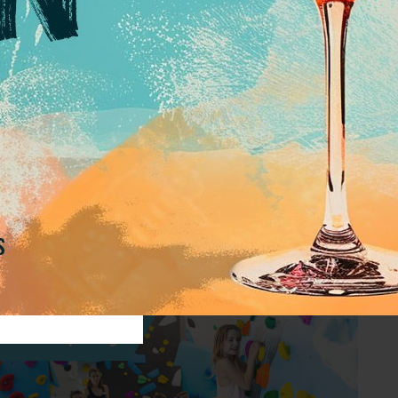
 Lust auf ein spannendes Ferienprogramm und eine
niserklärung
– mehr brauchen die Kids nicht, denn Eintritt,
ittagessen ist inklusive
!
1 Tag
Boulderspaßtag