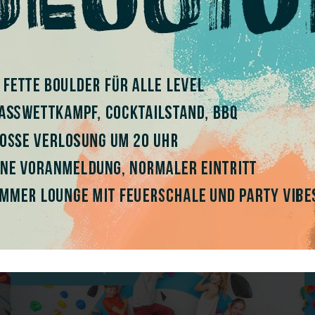
welt ausgebildet. Sie verbinden
Bequeme Sportkleidung,
iner großen Portion
ausgefüllte
Einverständ
Leihschuhe und sogar
M
3 Tage
Kinderferienspaß