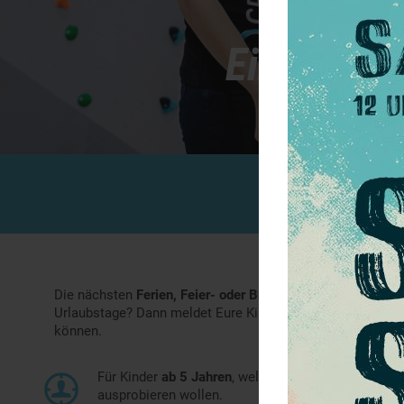
E
i
n
-
u
n
d
BOULDE
Mit
Die nächsten
Ferien, Feier- oder Brückentage
stehen vor de
Urlaubstage? Dann meldet Eure Kinder bei unseren Ferien
können.
Für Kinder
ab 5 Jahren
, welche Spaß an Bewegung
ausprobieren wollen.