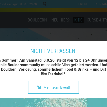

PREISE
KONTAK
a/So/Feiertage: 08:00 – 23:00 ·
BOULDERN
NEU HIER?
KIDS
KURSE & T
NICHT VERPASSEN!
n Sommer! Am Samstag, 8.8.26, steigt von 12 bis 24 Uhr uns
tolle Bouldercommunity muss schließlich gefeiert werden. Und
Bouldern, Verlosung, sommerlichem Food & Drinks – und Dir!
Bist Du dabei?

Mehr zum Event!