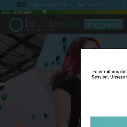


Folge uns auf Social Media! · Mo bis Fr: 07:00 – 23:00 · S
Feier mit uns de
Session. Unsere 