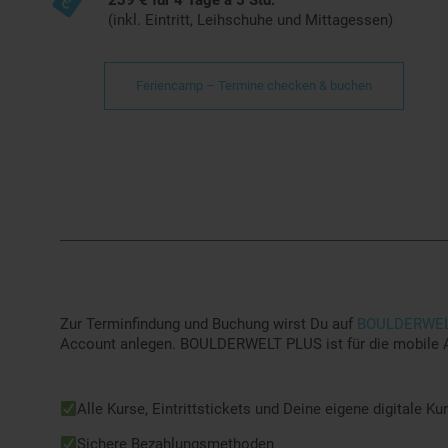
239 € für 4 Tage à 5 Std.
(inkl. Eintritt, Leihschuhe und Mittagessen)
Feriencamp – Termine checken & buchen
Zur Terminfindung und Buchung wirst Du auf
BOULDERWEL
Account anlegen. BOULDERWELT PLUS ist für die mobile A
Alle Kurse, Eintrittstickets und Deine eigene digitale 
Sichere Bezahlungsmethoden