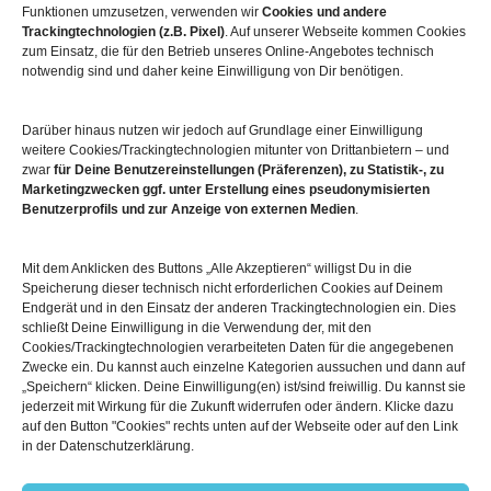
Funktionen umzusetzen, verwenden wir
Cookies und andere
Trackingtechnologien (z.B. Pixel)
. Auf unserer Webseite kommen Cookies
zum Einsatz, die für den Betrieb unseres Online-Angebotes technisch
notwendig sind und daher keine Einwilligung von Dir benötigen.
Mehr über die Boulderwelt
Darüber hinaus nutzen wir jedoch auf Grundlage einer Einwilligung

Unsere Hallen im Überblick
weitere Cookies/Trackingtechnologien mitunter von Drittanbietern – und
zwar
für Deine Benutzereinstellungen (Präferenzen), zu Statistik-, zu
Marketingzwecken ggf. unter Erstellung eines pseudonymisierten
Benutzerprofils und zur Anzeige von externen Medien
.
Mit dem Anklicken des Buttons „Alle Akzeptieren“ willigst Du in die
Speicherung dieser technisch nicht erforderlichen Cookies auf Deinem
Endgerät und in den Einsatz der anderen Trackingtechnologien ein. Dies
schließt Deine Einwilligung in die Verwendung der, mit den
Cookies/Trackingtechnologien verarbeiteten Daten für die angegebenen
© 2026
Boulderwelt
Zwecke ein. Du kannst auch einzelne Kategorien aussuchen und dann auf
Benutzungsordnung
„Speichern“ klicken. Deine Einwilligung(en) ist/sind freiwillig. Du kannst sie
Datenschutzerklärung
jederzeit mit Wirkung für die Zukunft widerrufen oder ändern. Klicke dazu
Widerrufsbelehrung
auf den Button "Cookies" rechts unten auf der Webseite oder auf den Link
in der Datenschutzerklärung.
Impressum
AGB