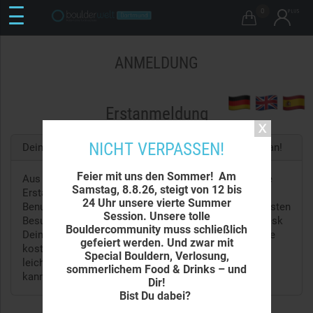
0

ANMELDUNG
Erstanmeldung
NICHT VERPASSEN!
Dein erstes Mal in der Boulderwelt? Melde Dich jetzt an!
Feier mit uns den Sommer! Am
Aus rechtlichen Gründen benötigen wir eine einmalige
Samstag, 8.8.26, steigt von 12 bis
Erstanmeldung von jedem Besucher, bei der Du die
24 Uhr unsere vierte Summer
Benutzerordnung der Halle akzeptierst. Bei Deinem ersten
Session. Unsere tolle
Besuch vor Ort bestätigst Du an unserem Check-in-Desk
Bouldercommunity muss schließlich
Deine Daten mit Deiner Unterschrift und erhältst Deine
gefeiert werden. Und zwar mit
kostenlose Kundenkarte, mit der Du in Zukunft ganz
Special Bouldern, Verlosung,
leicht und schnell in allen Boulderwelten einchecken
sommerlichem Food & Drinks – und
kannst.
Dir!
Bist Du dabei?