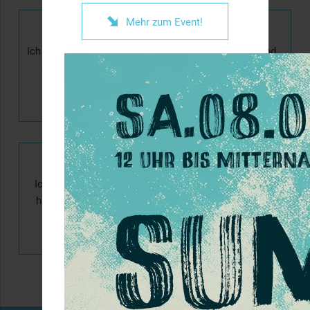

Mehr zum Event!
Ich war schon einmal in
Ich bin volljährig und
einer Boulderwelt
habe keine Kinder.
Ich bin volljährig und
Ich bin zwischen 14-17
habe meine eigenen
Jahre alt und habe eine
Kinder dabei.
Einver­ständnis­erklärung
meiner Erziehungs­
berechtigten dabei.