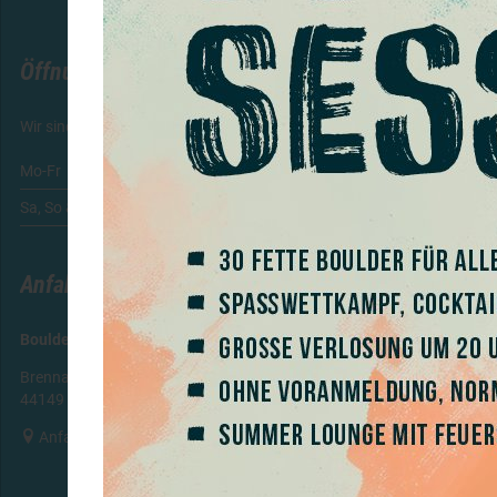
Öffnungszeiten
Wir sind 365 Tage im Jahr für Euch da:
Mo-Fr
07:00 – 23:00 Uhr
Sa, So & Feiertag
08:00 – 23:00 Uhr
Anfahrt
Boulderwelt Dortmund
Brennaborstraße 10 (Indupark)
44149 Dortmund

Anfahrt