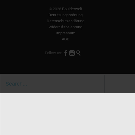
© 2026
Boulderwelt
Benutzungsordnung
Datenschutzerklärung
Widerrufsbelehrung
Impressum
AGB



Follow us:
