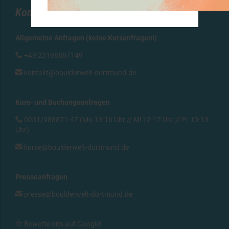
Kontakt
Allgemeine Anfragen (keine Kursanfragen!)

+49 23198887149

kontakt@boulderwelt-dortmund.de
Kurs- und Buchungsanfragen

0231/988871-47 (Mo 13-16 Uhr // Mi 12-17 Uhr // Fr 10-13
Uhr)

kurse@boulderwelt-dortmund.de
Presseanfragen

presse@boulderwelt-dortmund.de

Bewerte uns auf Google
!