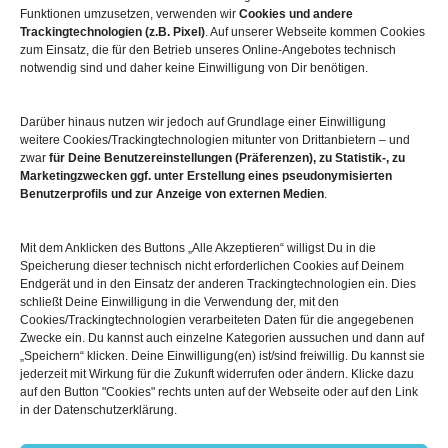
Funktionen umzusetzen, verwenden wir
Cookies und andere
Trackingtechnologien (z.B. Pixel)
. Auf unserer Webseite kommen Cookies
zum Einsatz, die für den Betrieb unseres Online-Angebotes technisch
notwendig sind und daher keine Einwilligung von Dir benötigen.
Mehr über die Boulderwelt
Darüber hinaus nutzen wir jedoch auf Grundlage einer Einwilligung

Unsere Hallen im Überblick
weitere Cookies/Trackingtechnologien mitunter von Drittanbietern – und
zwar
für Deine Benutzereinstellungen (Präferenzen), zu Statistik-, zu
Marketingzwecken ggf. unter Erstellung eines pseudonymisierten
Benutzerprofils und zur Anzeige von externen Medien
.
Mit dem Anklicken des Buttons „Alle Akzeptieren“ willigst Du in die
Speicherung dieser technisch nicht erforderlichen Cookies auf Deinem
Endgerät und in den Einsatz der anderen Trackingtechnologien ein. Dies
schließt Deine Einwilligung in die Verwendung der, mit den
Cookies/Trackingtechnologien verarbeiteten Daten für die angegebenen
© 2026
Boulderwelt
Zwecke ein. Du kannst auch einzelne Kategorien aussuchen und dann auf
Benutzungsordnung
„Speichern“ klicken. Deine Einwilligung(en) ist/sind freiwillig. Du kannst sie
Datenschutzerklärung
jederzeit mit Wirkung für die Zukunft widerrufen oder ändern. Klicke dazu
auf den Button "Cookies" rechts unten auf der Webseite oder auf den Link
Widerrufsbelehrung
in der Datenschutzerklärung.
Impressum
AGB