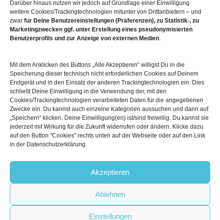
Darüber hinaus nutzen wir jedoch auf Grundlage einer Einwilligung

Unsere Hallen im Überblick
weitere Cookies/Trackingtechnologien mitunter von Drittanbietern – und
zwar
für Deine Benutzereinstellungen (Präferenzen), zu Statistik-, zu
Marketingzwecken ggf. unter Erstellung eines pseudonymisierten
Benutzerprofils und zur Anzeige von externen Medien
.
Mit dem Anklicken des Buttons „Alle Akzeptieren“ willigst Du in die
Speicherung dieser technisch nicht erforderlichen Cookies auf Deinem
Endgerät und in den Einsatz der anderen Trackingtechnologien ein. Dies
schließt Deine Einwilligung in die Verwendung der, mit den
Cookies/Trackingtechnologien verarbeiteten Daten für die angegebenen
© 2026
Boulderwelt
Zwecke ein. Du kannst auch einzelne Kategorien aussuchen und dann auf
Benutzungsordnung
„Speichern“ klicken. Deine Einwilligung(en) ist/sind freiwillig. Du kannst sie
Datenschutzerklärung
jederzeit mit Wirkung für die Zukunft widerrufen oder ändern. Klicke dazu
Widerrufsbelehrung
auf den Button "Cookies" rechts unten auf der Webseite oder auf den Link
in der Datenschutzerklärung.
Impressum
AGB
Akzeptieren



Follow us:
Ablehnen
Einstellungen