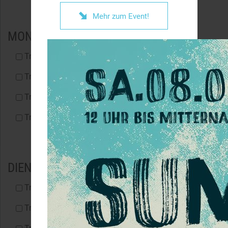

Mehr zum Event!
MONTAG
Trainingsgruppe(TG-B-Mo)
Trainingsgruppe Women Only (TG-W-Mo)
Trainingsgruppe Advanced (TG-A-Mo)
Trainingsgruppe 40+ (TG-40-Mo)
DIENSTAG
Trainingsgruppe (TG-B-Di)
Trainingsgruppe Women Only (TG-W-Di)