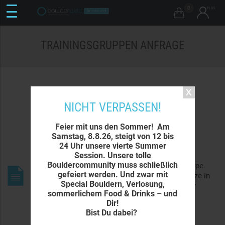
0

TRAININGSGRUPPEN ANFRAGE
INTERESSEN-LISTE
NICHT VERPASSEN!
Feier mit uns den Sommer! Am
Samstag, 8.8.26, steigt von 12 bis
24 Uhr unsere vierte Summer
Fülle uns bei Interesse an einem alternativen
Session. Unsere tolle
Trainingsgruppen-Termine bitte das folgende
Bouldercommunity muss schließlich
Anfrageformular aus. Sobald wir eine neue Gruppe
gefeiert werden. Und zwar mit
eröffnen, melden wir uns bei Dir. Alle freien Plätze in
Special Bouldern, Verlosung,
unseren
bestehenden Gruppen
kannst Du immer
sommerlichem Food & Drinks – und
aktuell online einsehen und einen Vertragsplatz
Dir!
buchen.
Bist Du dabei?